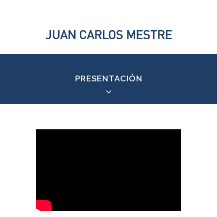
JUAN CARLOS MESTRE
PRESENTACIÓN
Juan Carlos Mestre
(Villafranca del Bierzo,
León, España, 15 de abril de 1957), poeta,
grabador y ensayista español. Premio Castilla
y León de las Letras en 2018 al conjunto de su
obra,1​2​ también posee importantes premios
como el Nacional de Poesía (2009) por su obra